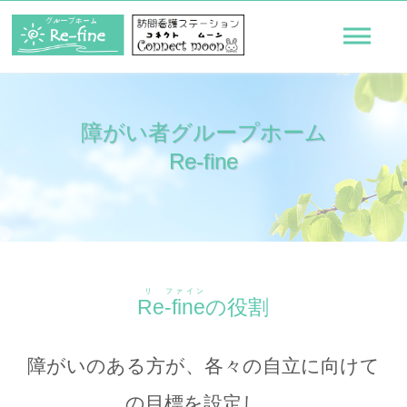
Skip
to
障がい者グループホーム
content
Re-fine
リ ファイン
Re-fine
の役割
障がいのある方が、各々の自立に向けて
の目標を設定し、